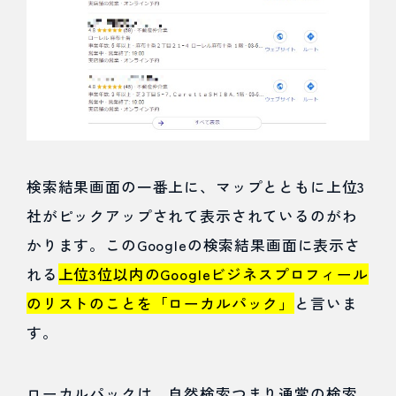
信する
4.3.1
口コミ収
集
検索結果画面の一番上に、マップとともに上位3
4.3.2
社がピックアップされて表示されているのがわ
口コミ管
かります。このGoogleの検索結果画面に表示さ
理・返信
れる
上位3位以内のGoogleビジネスプロフィール
4.4
のリストのことを「ローカルパック」
と言いま
す。
コツ
④：定
ローカルパックは、自然検索つまり通常の検索