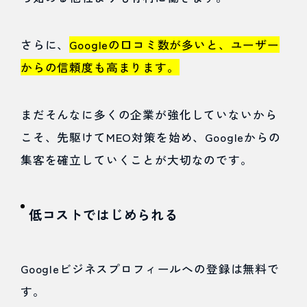
対策
さらに、
Googleの口コミ数が多いと、ユーザー
の仕
からの信頼度も高まります。
組み
4
まだそんなに多くの企業が強化していないから
MEO
こそ、先駆けてMEO対策を始め、Googleからの
対策で
集客を確立していくことが大切なのです。
上位表
示させ
低コストではじめられる
るコツ
Googleビジネスプロフィールへの登録は無料で
4.1
す。
コツ