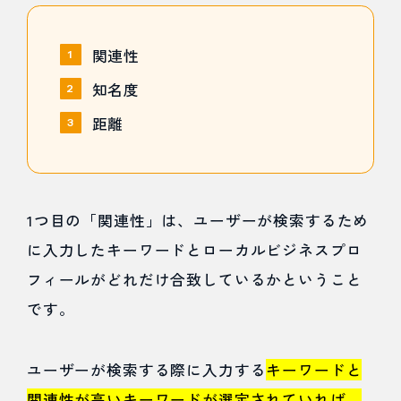
不動産
関連性
A】
知名度
7
距離
MEO
対策
業者
1つ目の「関連性」は、ユーザーが検索するため
の選
に入力したキーワードとローカルビジネスプロ
フィールがどれだけ合致しているかということ
び方
です。
7.1
ユーザーが検索する際に入力する
キーワードと
Webマ
関連性が高いキーワードが選定されていれば、