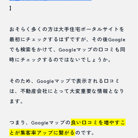
情報の
】
統一と
おそらく多くの方は大手住宅ポータルサイトを
構造化
最初にチェックするはずですが、その後Google
マーク
でも検索をかけて、Googleマップの口コミも同
アップ
時にチェックするのではないでしょうか。
を行う
4.7
そのため、Googleマップで表示される口コミ
は、不動産会社にとって大変重要な情報となり
コツ
ます。
⑦：関
連する
つまり、Googleマップの
良い口コミを増やすこ
サイト
とが集客率アップに繋がる
のです。