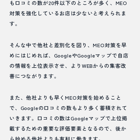
も口コミの数が20件以下のところが多く、MEO
外国人
対策を強化しているお店は少ないと考えられま
のお客
す。
様を獲
得しや
そんな中で他社と差別化を図り、MEO対策を早
すい
めにはじめれば、GoogleやGoogleマップで自店
3
の情報を上位表示させ、よりWEBからの集客改
善につながります。
不動
産業
また、他社よりも早くMEO対策を始めること
界に
で、Googleの口コミの数もより多く蓄積されて
おけ
いきます。口コミの数はGoogleマップで上位掲
る
載するための重要な評価要素となるので、後か
MEO
ら始める他社よりも有利に働きます。