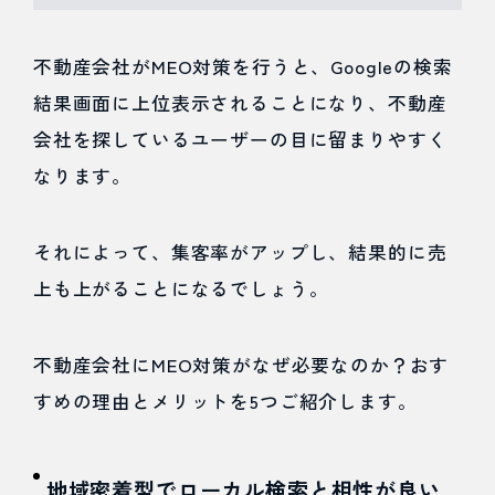
2.1
不動産会社がMEO対策を行うと、Googleの検索
地域密
結果画面に上位表示されることになり、不動産
着型で
会社を探しているユーザーの目に留まりやすく
なります。
ローカ
ル検索
それによって、集客率がアップし、結果的に売
と相性
上も上がることになるでしょう。
が良い
2.2
不動産会社にMEO対策がなぜ必要なのか？おす
競合が
すめの理由とメリットを5つご紹介します。
少なく
他店と
地域密着型でローカル検索と相性が良い