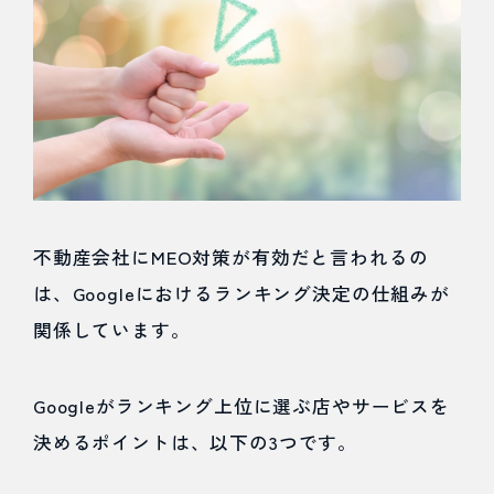
やらな
い
6
不動
産の
MEO
不動産会社にMEO対策が有効だと言われるの
は、Googleにおけるランキング決定の仕組みが
対策
関係しています。
成功
事例
Googleがランキング上位に選ぶ店やサービスを
決めるポイントは、以下の3つです。
6.2.1
例【賃貸