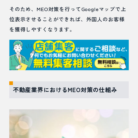
Google
そのため、MEO対策を行ってGoogleマップで上
ビジネ
位表示させることができれば、外国人のお客様
スプロ
を獲得しやすくなります。
フィー
ルのガ
イドラ
インに
従う
不動産業界におけるMEO対策の仕組み
5.2
口コミ
の自作
自演は