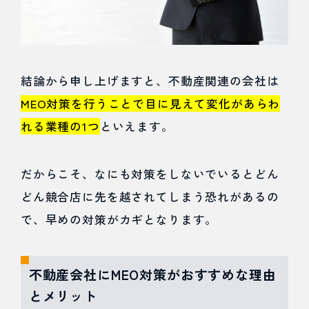
不動
産会
社に
結論から申し上げますと、不動産関連の会社は
MEO
MEO対策を行うことで目に見えて変化があらわ
対策
れる業種の1つ
といえます。
がお
すす
だからこそ、なにも対策をしないでいるとどん
めな
どん競合店に先を越されてしまう恐れがあるの
理由
で、早めの対策がカギとなります。
とメ
リッ
不動産会社にMEO対策がおすすめな理由
とメリット
ト