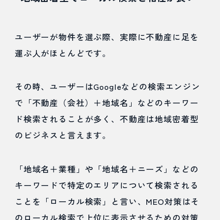
差別化
できる
ユーザーが物件を選ぶ際、実際に不動産に足を
2.3
運ぶ人がほとんどです。
低コス
その時、ユーザーはGoogleなどの検索エンジン
トでは
で「不動産（会社）＋地域名」などのキーワー
じめら
ド検索されることが多く、不動産は地域密着型
れる
のビジネスと言えます。
2.4
「地域名＋業種」や「地域名＋ニーズ」などの
自然検
キーワードで特定のエリアについて検索される
索より
ことを「ローカル検索」と言い、MEO対策はそ
上位表
のローカル検索で上位に表示させるための対策