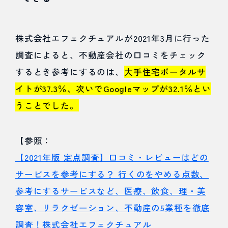
4.4.3
写真
株式会社エフェクチュアルが2021年3月に行った
調査によると、不動産会社の口コミをチェック
4.5
するとき参考にするのは、
大手住宅ポータルサ
コツ
イトが37.3％、次いでGoogleマップが32.1％とい
⑤：SNS
うことでした。
などで
拡散す
【参照：
【2021年版 定点調査】口コミ・レビューはどの
る
サービスを参考にする？ 行くのをやめる点数、
4.6
参考にするサービスなど、医療、飲食、理・美
コツ
容室、リラクゼーション、不動産の5業種を徹底
⑥：NAP
調査！株式会社エフェクチュアル