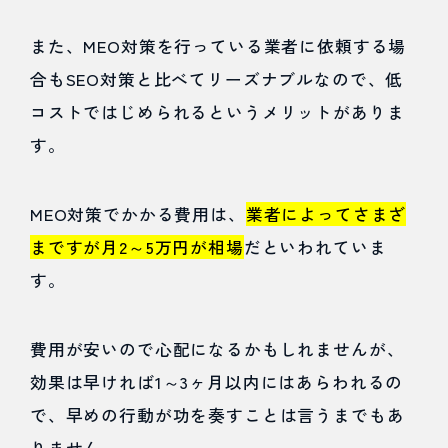
①：キ
また、MEO対策を行っている業者に依頼する場
ーワー
合もSEO対策と比べてリーズナブルなので、低
コストではじめられるというメリットがありま
ドを決
す。
める
4.2
MEO対策でかかる費用は、
業者によってさまざ
コツ
まですが月2～5万円が相場
だといわれていま
②：
す。
Google
費用が安いので心配になるかもしれませんが、
ビジネ
効果は早ければ1～3ヶ月以内にはあらわれるの
スプロ
で、早めの行動が功を奏すことは言うまでもあ
フィー
りません。