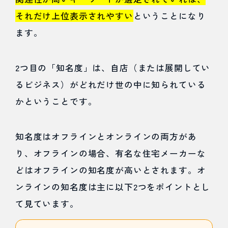
ーケテ
それだけ上位表示されやすい
ということになり
ィング
ます。
に力を
入れて
2つ目の「知名度」は、自店（または展開してい
いる
るビジネス）がどれだけ世の中に知られている
7.2
かということです。
MEO対
知名度はオフラインとオンラインの両方があ
策に特
り、オフラインの場合、有名な住宅メーカーな
化して
どはオフラインの知名度が高いとされます。オ
いる
ンラインの知名度は主に以下2つをポイントとし
7.3
て見ています。
適正価