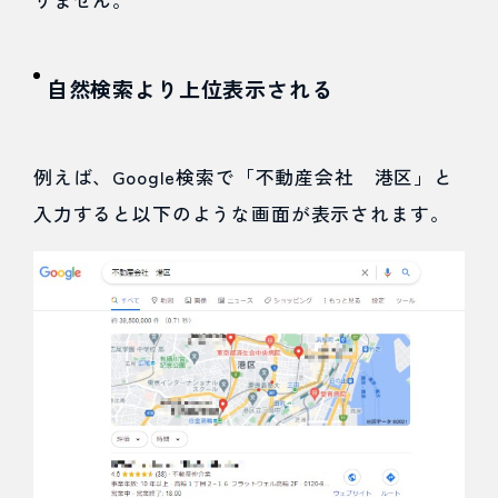
ルの情
報を充
自然検索より上位表示される
実させ
る
例えば、Google検索で「不動産会社 港区」と
4.3
入力すると以下のような画面が表示されます。
コツ
③：口
コミを
集めて
しっか
り管
理・返