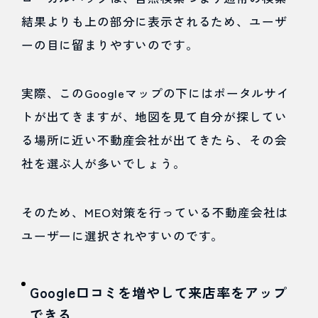
期的に
結果よりも上の部分に表示されるため、ユーザ
投稿・
ーの目に留まりやすいのです。
更新し
最新状
実際、このGoogleマップの下にはポータルサイ
トが出てきますが、地図を見て自分が探してい
態に保
る場所に近い不動産会社が出てきたら、その会
つ
社を選ぶ人が多いでしょう。
4.4.1
そのため、MEO対策を行っている不動産会社は
正確な営
ユーザーに選択されやすいのです。
業時間
4.4.2
Google口コミを増やして来店率をアップ
投稿
できる