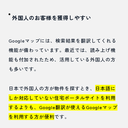
のSEO
対策を
外国人のお客様を獲得しやすい
強化
5
Googleマップには、検索結果を翻訳してくれる
不動
機能が備わっています。最近では、読み上げ機
産の
能も付加されたため、活用している外国人の方
も多いです。
MEO
対策
日本で外国人の方が物件を探すとき、
日本語に
の注
しか対応していない住宅ポータルサイトを利用
意点
するよりも、Google翻訳が使えるGoogleマップ
を利用する方が便利
です。
5.1