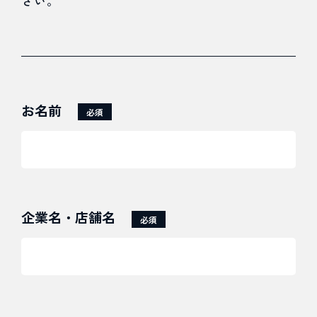
さい。
Web広告
Webマーケティング
お名前
必須
インバウンド
業務効率
企業名・店舗名
必須
その他