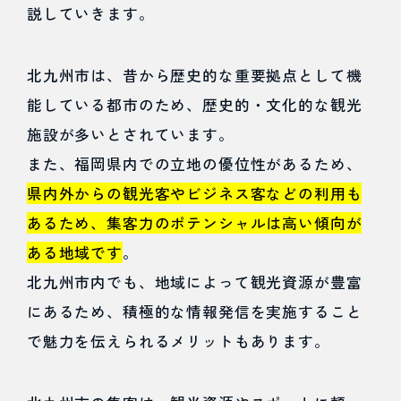
③内部施
説していきます。
策の改善
北九州市は、昔から歴史的な重要拠点として機
4.2
能している都市のため、歴史的・文化的な観光
SNSでの
施設が多いとされています。
集客
また、福岡県内での立地の優位性があるため、
県内外からの観光客やビジネス客などの利用も
4.2.1
あるため、集客力のポテンシャルは高い傾向が
Instagram
ある地域です
。
4.2.2
北九州市内でも、地域によって観光資源が豊富
にあるため、積極的な情報発信を実施すること
Twitter
で魅力を伝えられるメリットもあります。
4.2.3
Facebook