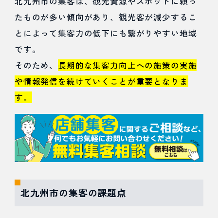
北九州市の集客は、観光資源やスポットに頼っ
たものが多い傾向があり、観光客が減少するこ
4.2.4
とによって集客力の低下にも繋がりやすい地域
LINE公式
です。
アカウン
そのため、
長期的な集客力向上への施策の実施
ト
や情報発信を続けていくことが重要となりま
す。
4.3
ポータ
ルサイ
トの活
用
北九州市の集客の課題点
4.4