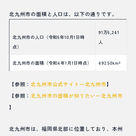
州市
の集
北九州市の面積と人口は、以下の通りです。
客の
91万6,241
課題
北九州市の人口（令和5年10月1日時
人
点）
点
北九州市の面積（令和4年1月1日時点）
492.50km²
3.1
課題点
【参照：
北九州市公式サイトー北九州市
】
①観光
【参照：
北九州市の面積が知りたいー北九州市
資源の
】
アップ
グレー
北九州市は、福岡県北部に位置しており、本州