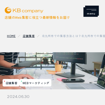
Menu
店舗のWeb集客に役立つ最新情報をお届け
HOME
店舗集客
北九州市での集客方法とは？北九州市での集
店舗集客
SNS
Google
店舗集客
WEBマーケティング
SEO / MEO
2024.06.30