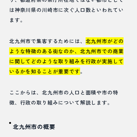
する行
は神奈川県の川崎市に次ぐ人口数といわれてい
政の取
ます。
り組み
2
北九州市で集客するためには、
北九州市がどの
ような特徴のある街なのか、北九州市での商業
北九
に関してどのような取り組みを行政が実施して
州市
いるかを知ることが重要です
。
の集
客の
ここからは、北九州市の人口と面積や市の特
現状
徴、行政の取り組みについて解説します。
3
北九州市の概要
北九