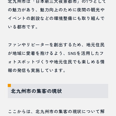
北九州市は「日本新三大夜景都市」の1つとして
4.1.1
の魅力があり、魅力向上のために夜間の観光や
SEO対策
イベントの創設などの環境整備にも取り組んで
①コンテ
いる都市です。
ンツの追
加
ファンやリピーターを創出するため、地元住民
が地域に愛着を抱けるよう、SNSを活用したフ
4.1.2
ォトスポットづくりや地元住民でも楽しめる情
SEO対策
報の発信も実施しています。
②被リン
ク
北九州市の集客の現状
4.1.3
SEO対策
ここからは、北九州市の集客の現状について解