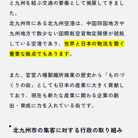
ド
と九州を結ぶ交通の要衝として発展してきまし
た。
3.2
北九州市にある北九州空港は、中国四国地方や
課題点
九州地方で数少ない国際航空貨物定期便が就航
②地域
している空港であり、
世界と日本の物流を繋ぐ
経済へ
重要な拠点でもあります
。
の波及
拡大と
また、官営八幡製鐵所操業の歴史から「ものづ
くりの街」としても日本の産業に大きく貢献し
情報発
ており、現在も新たな産業に関わる企業の創
信
出・育成に力を入れている街です。
4
北九州
北九州市の集客に対する行政の取り組み
市での