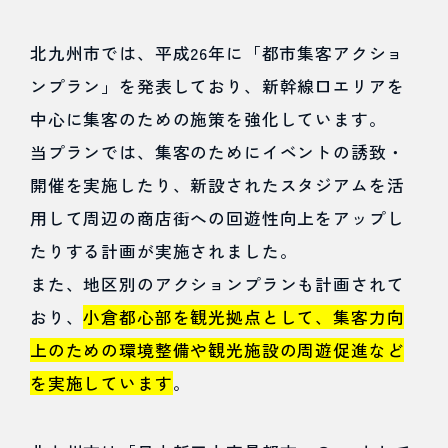
おすす
北九州市では、平成26年に「都市集客アクショ
めの集
ンプラン」を発表しており、新幹線口エリアを
客方法
中心に集客のための施策を強化しています。
とは？
当プランでは、集客のためにイベントの誘致・
開催を実施したり、新設されたスタジアムを活
4.1
用して周辺の商店街への回遊性向上をアップし
ホーム
たりする計画が実施されました。
また、地区別のアクションプランも計画されて
ページ
おり、
小倉都心部を観光拠点として、集客力向
開設と
上のための環境整備や観光施設の周遊促進など
SEO対
を実施しています
。
策