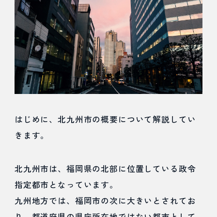
どん
な
街？
1.1
北九州
市の概
はじめに、北九州市の概要について解説してい
要
きます。
1.2
北九州市は、福岡県の北部に位置している政令
北九州
指定都市となっています。
市の集
九州地方では、福岡市の次に大きいとされてお
客に対
り、都道府県の県庁所在地ではない都市として