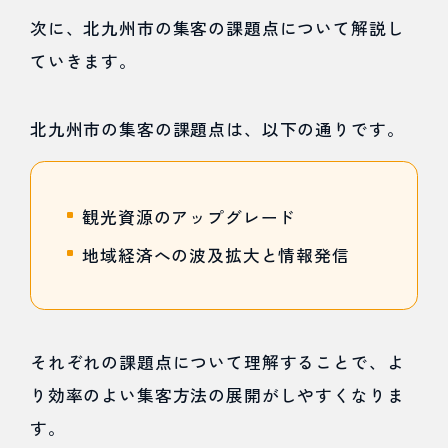
WEB広告
次に、北九州市の集客の課題点について解説し
の利用
ていきます。
5
北九
北九州市の集客の課題点は、以下の通りです。
州市
での
観光資源のアップグレード
集客
地域経済への波及拡大と情報発信
に
は、
MEO
それぞれの課題点について理解することで、よ
対策
り効率のよい集客方法の展開がしやすくなりま
す。
が重