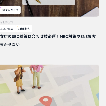
SEO/MEO
21.08.11
SEO/MEO
店舗集客
食店のSEO対策は合わせ技必須！MEO対策やSNS集客
欠かせない