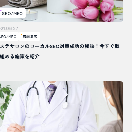
SEO/MEO
21.08.27
SEO/MEO
店舗集客
ステサロンのローカルSEO対策成功の秘訣！今すぐ取
組める施策を紹介