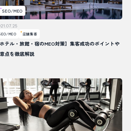
SEO/MEO
21.07.25
SEO/MEO
店舗集客
ホテル・旅館・宿のMEO対策】集客成功のポイントや
意点を徹底解説