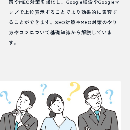
策やMEO対策を強化し、Google検索やGoogleマ
ップで上位表示することでより効果的に集客す
Web広告
ることができます。SEO対策やMEO対策のやり
方やコツについて基礎知識から解説していま
Webマーケティング
す。
インバウンド
業務効率
その他