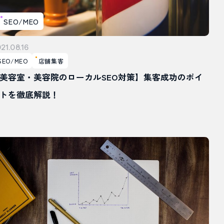
SEO/MEO
21.08.16
SEO/MEO
店舗集客
美容室・美容院のローカルSEO対策】集客成功のポイ
トを徹底解説！