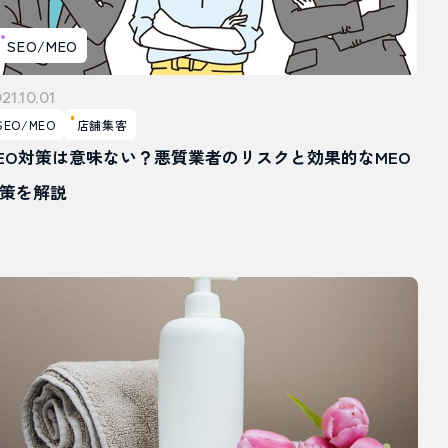
KB Web戦略事業部
SEO/MEO
21.10.01
SEO/MEO
店舗集客
EO対策は意味ない？悪質業者のリスクと効果的なMEO
策を解説