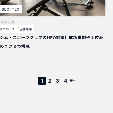
SEO/MEO
21.07.20
SEO/MEO
店舗集客
ジム・スポーツクラブのMEO対策】成功事例や上位表
のコツ８つ解説
1
2
3
4