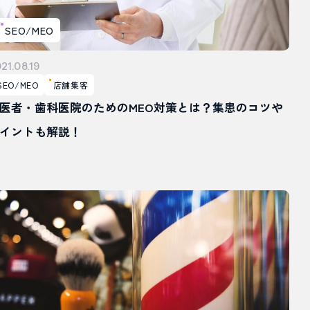
SEO/MEO
21.08.19
SEO/MEO
店舗集客
医者・歯科医院のためのMEO対策とは？集患のコツや
イントも解説！