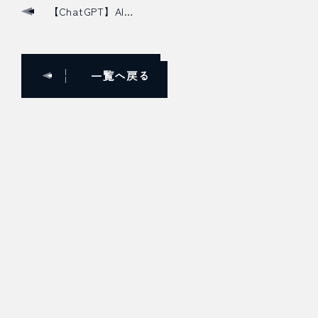
【ChatGPT】AI検索対策の無料相談…
一覧へ戻る
Contact
サービスや採用についてご不明点・